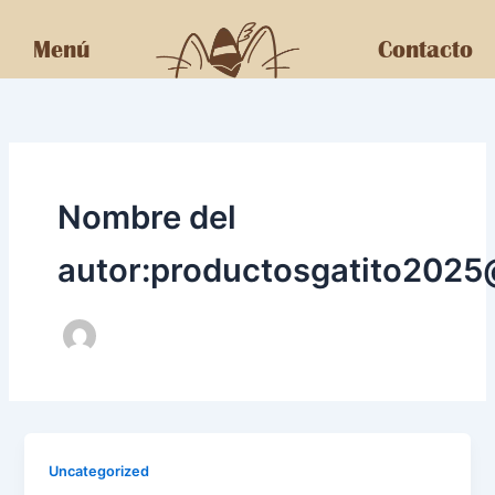
Ir
al
Menú
Contacto
contenido
Nombre del
autor:productosgatito202
Uncategorized